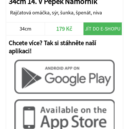
34cm 14. V Pepek Námořník
Rajčatová omáčka, sýr, šunka, špenát, niva
179 Kč
34cm
JÍT DO E-SHOPU
Chcete více? Tak si stáhněte naší
aplikaci!