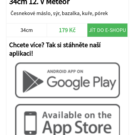
34cm 12. V Meteor
Česnekové máslo, sýr, bazalka, kuře, pórek
179 Kč
34cm
JÍT DO E-SHOPU
Chcete více? Tak si stáhněte naší
aplikaci!