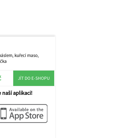
áslem, kuřecí maso,
áčka
č
JÍT DO E-SHOPU
 naší aplikaci!