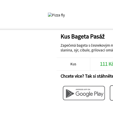
Kus Bageta Pasáž
Zapečená bageta s česnekovým m
slanina, sýr, cibule, grilovací om
111 K
Kus
Chcete více? Tak si stáhněte