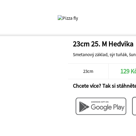
23cm 25. M Hedvika
Smetanový základ, sýr tuňák, šun
129 K
23cm
Chcete více? Tak si stáhněte